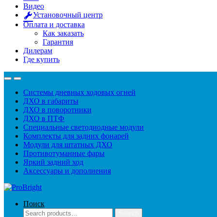
Видео
Установочный центр
Оплата и доставка
Как заказать
Гарантия
Дилерам
Где купить
Системы дневных ходовых огней
ДХО в габариты
ДХО в поворотники
ДХО в ПТФ
Специальные светодиодные модули
Комплекты для задних фонарей
Модули для штатных ДХО
Противотуманные фары
Яркий задний ход
Аксессуары и дополнения
Поиск
Search
Search