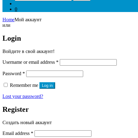
for:
0
Home
Мой аккаунт
или
Login
Войдите в свой аккаунт!
Username or email address
*
Password
*
Remember me
Log in
Lost your password?
Register
Создать новый аккаунт
Email address
*