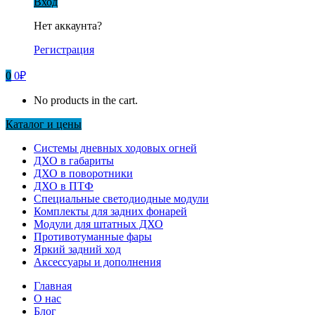
Вход
Нет аккаунта?
Регистрация
0
0
₽
No products in the cart.
Каталог и цены
Системы дневных ходовых огней
ДХО в габариты
ДХО в поворотники
ДХО в ПТФ
Специальные светодиодные модули
Комплекты для задних фонарей
Модули для штатных ДХО
Противотуманные фары
Яркий задний ход
Аксессуары и дополнения
Главная
О нас
Блог