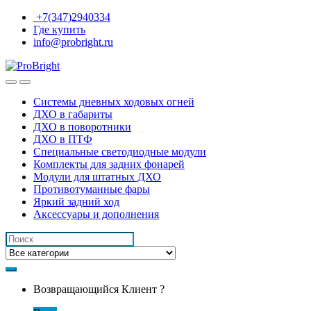
Перейти
Перейти
+7(347)2940334
к
к
Где купить
навигации
контенту
info@probright.ru
Системы дневных ходовых огней
ДХО в габариты
ДХО в поворотники
ДХО в ПТФ
Специальные светодиодные модули
Комплекты для задних фонарей
Модули для штатных ДХО
Противотуманные фары
Яркий задний ход
Аксессуары и дополнения
Искать:
Возвращающийся Клиент ?