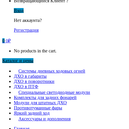
Возвращающийся Клиент ?
Вход
Нет аккаунта?
Регистрация
0
0
₽
No products in the cart.
Каталог и цены
Системы дневных ходовых огней
ДХО в габариты
ДХО в поворотники
ДХО в ПТФ
Специальные светодиодные модули
Комплекты для задних фонарей
Модули для штатных ДХО
Противотуманные фары
Яркий задний ход
Аксессуары и дополнения
Главная