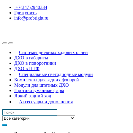
Перейти
Перейти
+7(347)2940334
к
к
Где купить
навигации
контенту
info@probright.ru
Системы дневных ходовых огней
ДХО в габариты
ДХО в поворотники
ДХО в ПТФ
Специальные светодиодные модули
Комплекты для задних фонарей
Модули для штатных ДХО
Противотуманные фары
Яркий задний ход
Аксессуары и дополнения
Искать: