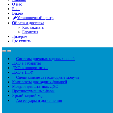
О нас
Блог
Видео
Установочный центр
Оплата и доставка
Как заказать
Гарантия
Дилерам
Где купить
Системы дневных ходовых огней
ДХО в габариты
ДХО в поворотники
ДХО в ПТФ
Специальные светодиодные модули
Комплекты для задних фонарей
Модули для штатных ДХО
Противотуманные фары
Яркий задний ход
Аксессуары и дополнения