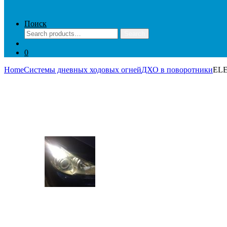
Поиск
Search
Search
for:
0
Home
Системы дневных ходовых огней
ДХО в поворотники
EL