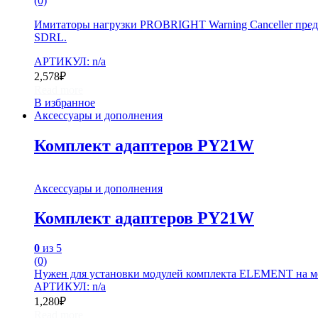
(0)
Имитаторы нагрузки PROBRIGHT Warning Canceller пред
SDRL.
АРТИКУЛ: n/a
2,578
₽
Read more
В избранное
Аксессуары и дополнения
Комплект адаптеров PY21W
Аксессуары и дополнения
Комплект адаптеров PY21W
0
из 5
(0)
Нужен для установки модулей комплекта ELEMENT на м
АРТИКУЛ: n/a
1,280
₽
Read more